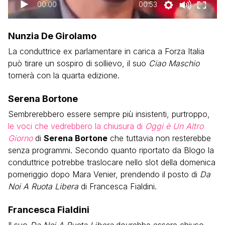
00:00
00:53
Nunzia De Girolamo
La conduttrice ex parlamentare in carica a Forza Italia
può tirare un sospiro di sollievo, il suo
Ciao Maschio
tornerà con la quarta edizione.
Serena Bortone
Sembrerebbero essere sempre più insistenti, purtroppo,
le voci che vedrebbero la chiusura di
Oggi è Un Altro
Giorno
di
Serena Bortone
che tuttavia non resterebbe
senza programmi. Secondo quanto riportato da Blogo la
conduttrice potrebbe traslocare nello slot della domenica
pomeriggio dopo Mara Venier, prendendo il posto di
Da
Noi A Ruota Libera
di Francesca Fialdini.
Francesca Fialdini
Il suo
Da Noi A Ruota Libera
dovrebbe essere chiuso