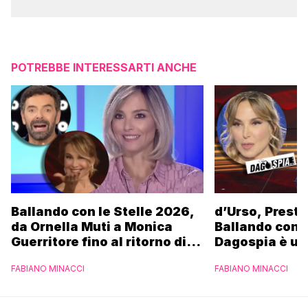
POTREBBE INTERESSARTI ANCHE
Ballando con le Stelle 2026,
d’Urso, Presta
da Ornella Muti a Monica
Ballando con l
Guerritore fino al ritorno di
Dagospia è un
Francesca Fialdini:
contro Medias
FABIANO MINACCI
FABIANO MINACCI
l’esclusiva di Gabriele
Parpiglia