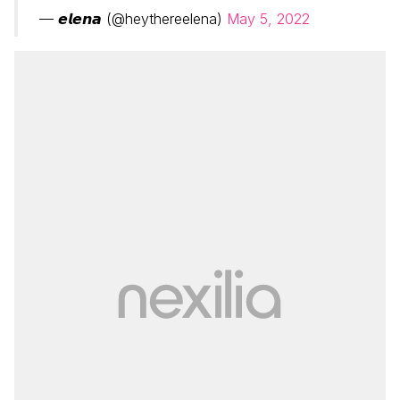
— 𝙚𝙡𝙚𝙣𝙖 (@heythereelena)
May 5, 2022