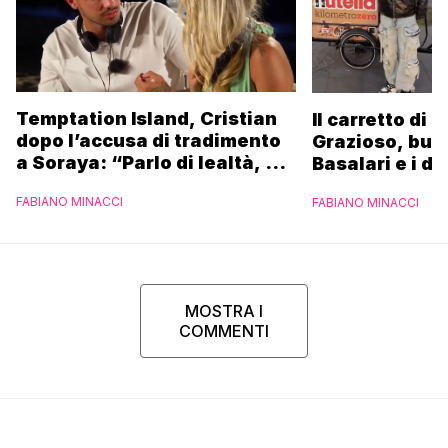
Temptation Island, Cristian
Il carretto di 
dopo l’accusa di tradimento
Grazioso, bus
a Soraya: “Parlo di lealtà, ma
Basalari e i du
ho tradito”
Parpiglia: “Ho
FABIANO MINACCI
FABIANO MINACCI
Ferrero”
MOSTRA I
COMMENTI