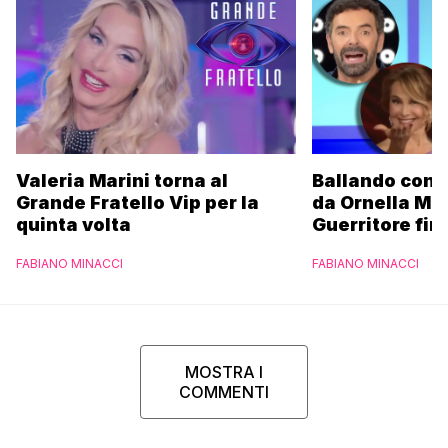
Valeria Marini torna al
Ballando con l
Grande Fratello Vip per la
da Ornella Mu
quinta volta
Guerritore fino
Francesca Fial
FABIANO MINACCI
FABIANO MINACCI
l’esclusiva di
Parpiglia
MOSTRA I
COMMENTI