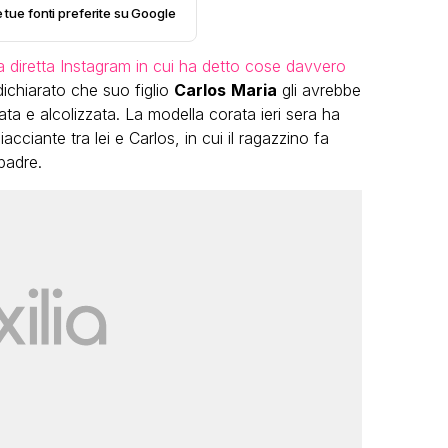
e tue fonti preferite su Google
 diretta Instagram in cui ha detto cose davvero
dichiarato che suo figlio
Carlos
Maria
gli avrebbe
ata e alcolizzata. La modella corata ieri sera ha
ciante tra lei e Carlos, in cui il ragazzino fa
padre.
LGBT
Bambola Star, la festa di
compleanno con tutte le grandi
dive compie 15 anni: il video
completo
FABIANO MINACCI