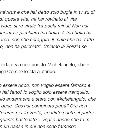
naVirus e che hai detto solo bugie in tv su di
 questa vita, mi hai rovinato al vita
video sarà virale tra pochi minuti Non hai
iato e picchiato tuo figlio. A tuo figlio hai
Urso, con che coraggio. Il male che hai fatto
o, non ha psichiatri. Chiamo la Polizia se
er andare via con questo Michelangelo, che –
agazzo che lo sta aiutando.
io essere ricco, non voglio essere famoso e
hai fatto? Io voglio solo essere tranquillo,
lio andarmene e stare con Michelangelo, che
r bene. Cos’hai combinato papà? Ora non
mo per la verità, conflitto contro il padre.
 quante bastonate… Voglio anche che tu mi
 in un paese in cui non sono famoso”.