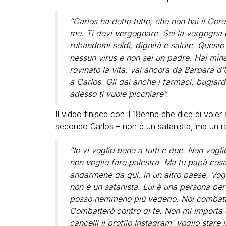
“Carlos ha detto tutto, che non hai il Coro
me. Ti devi vergognare. Sei la vergogna di
rubandomi soldi, dignità e salute. Questo 
nessun virus e non sei un padre. Hai minacc
rovinato la vita, vai ancora da Barbara d’
a Carlos. Gli dai anche i farmaci, bugiard
adesso ti vuole picchiare”.
Il video finisce con il 18enne che dice di vol
secondo Carlos – non è un satanista, ma un r
“Io vi voglio bene a tutti e due. Non vogl
non voglio fare palestra. Ma tu papà cosa 
andarmene da qui, in un altro paese. Vog
non è un satanista. Lui è una persona pe
posso nemmeno più vederlo. Noi combattere
Combatterò contro di te. Non mi importa
cancelli il profilo Instagram, voglio stare