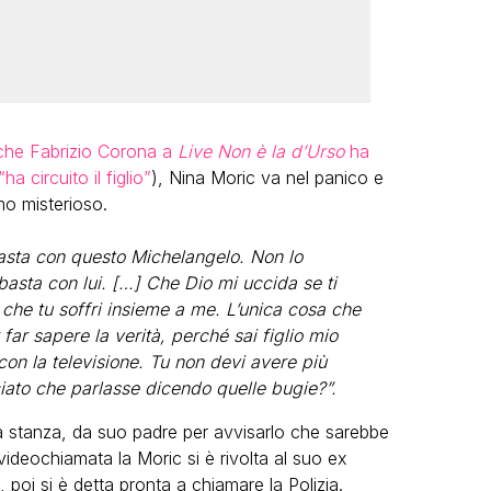
che Fabrizio Corona a
Live Non è la d’Urso
ha
ha circuito il figlio”
), Nina Moric va nel panico e
mo misterioso.
asta con questo Michelangelo. Non lo
asta con lui. […] Che Dio mi uccida se ti
o che tu soffri insieme a me. L’unica cosa che
ar sapere la verità, perché sai figlio mio
con la televisione. Tu non devi avere più
iato che parlasse dicendo quelle bugie?”.
tra stanza, da suo padre per avvisarlo che sarebbe
videochiamata la Moric si è rivolta al suo ex
 poi si è detta pronta a chiamare la Polizia.