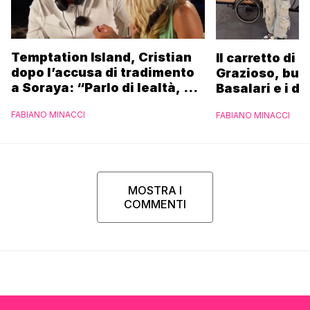
Temptation Island, Cristian
Il carretto di 
dopo l’accusa di tradimento
Grazioso, bus
a Soraya: “Parlo di lealtà, ma
Basalari e i du
ho tradito”
Parpiglia: “Ho
FABIANO MINACCI
FABIANO MINACCI
Ferrero”
MOSTRA I
COMMENTI