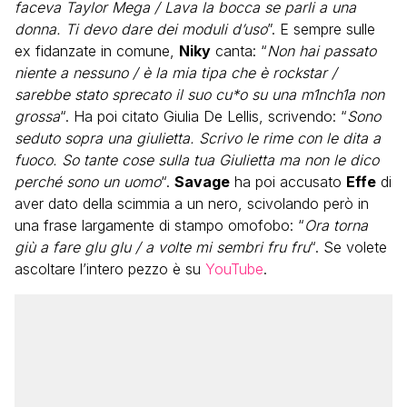
faceva Taylor Mega / Lava la bocca se parli a una
donna. Ti devo dare dei moduli d’uso
”. E sempre sulle
ex fidanzate in comune,
Niky
canta: “
Non hai passato
niente a nessuno / è la mia tipa che è rockstar /
sarebbe stato sprecato il suo cu*o su una m1nch1a non
grossa
“. Ha poi citato Giulia De Lellis, scrivendo: “
Sono
seduto sopra una giulietta. Scrivo le rime con le dita a
fuoco. So tante cose sulla tua Giulietta ma non le dico
perché sono un uomo
“.
Savage
ha poi accusato
Effe
di
aver dato della scimmia a un nero, scivolando però in
una frase largamente di stampo omofobo: “
Ora torna
giù a fare glu glu / a volte mi sembri fru fru
“. Se volete
ascoltare l’intero pezzo è su
YouTube
.