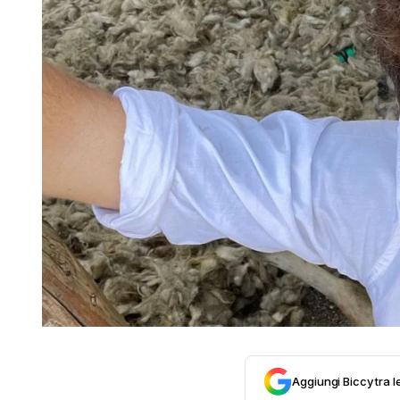
Aggiungi Biccy tra l