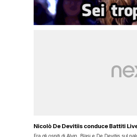
Nicolò De Devitiis conduce Battiti Live
Fra gli ospiti di Alvin, Blasi e De Devitiis sul pa