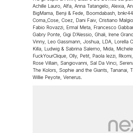
Achille Lauro, Alfa, Anna Tatangelo, Alexia, 
BigMama, Benji & Fede, Boomdabash, bnkr44, 
Coma_Cose, Coez, Dani Faiv, Cristiano Malgiogli
Fabio Rovazzi, Ermal Meta, Francesco Gabbani
Gabry Ponte, Gigi D’Alessio, Ghali, Irene Grand
Vinny, Leo Gassmann, Joshua, LDA, Lorella C
Killa, Ludwig & Sabrina Salerno, Mida, Michel
FuckYourClique, Olly, Petit, Paola Iezzi, Rkom
Rose Villain, Sangiovanni, Sal Da Vinci, Ser
The Kolors, Sophie and the Giants, Tananai, 
Willie Peyote, Venerus.