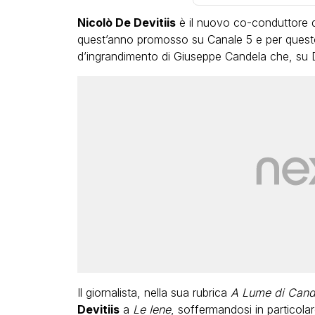
Nicolò De Devitiis
è il nuovo co-conduttore 
quest’anno promosso su Canale 5 e per questo 
d’ingrandimento di Giuseppe Candela che, su Dag
LGBT
Bambola Star, la festa d
compleanno con tutte l
dive compie 15 anni: il 
completo
FABIANO MINACCI
Il giornalista, nella sua rubrica
A Lume di Cand
Devitiis
a
Le Iene
, soffermandosi in particolar