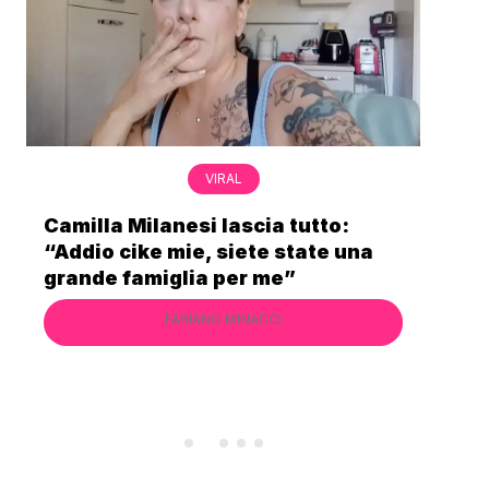
VIRAL
Bimba Bum del Gabibbo è tornata
a
virale nell’estate della chiusura
definitiva di Striscia la Notizia
FABIANO MINACCI