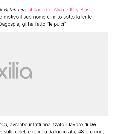
di
Battiti Live
al fianco di Alvin e Ilary Blasi
,
motivo il suo nome è finito sotto la lente
ospia, gli ha fatto “le pulci”.
VIRAL
Camilla Milanesi lascia tutto:
i
“Addio cike mie, siete state un
e grandi
grande famiglia per me”
video
FABIANO MINACCI
ela
, avrebbe infatti analizzato il lavoro di
De
e sulla celebre rubrica da lui curata, 48 ore con,