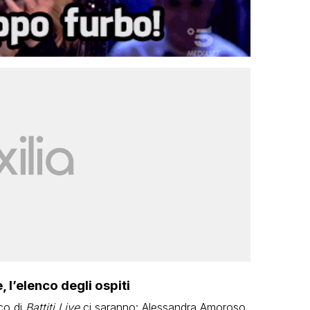
, l’elenco degli ospiti
lco di
Battiti Live
ci saranno: Alessandra Amoroso,