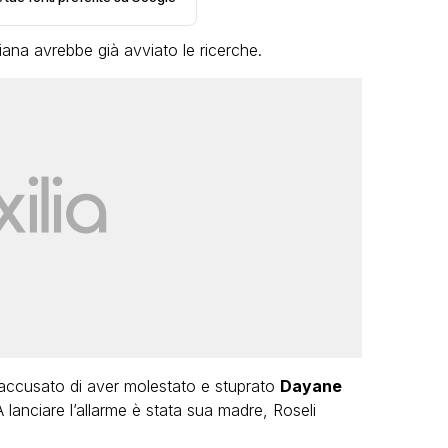
iana avrebbe già avviato le ricerche.
LGBT
Bambola Star, la festa di
compleanno con tutte le grandi
dive compie 15 anni: il video
completo
FABIANO MINACCI
ccusato di aver molestato e stuprato
Dayane
 lanciare l’allarme è stata sua madre, Roseli