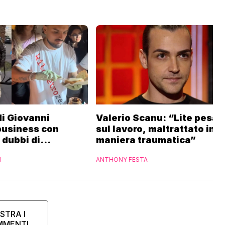
 di Giovanni
Valerio Scanu: “Lite pesan
business con
sul lavoro, maltrattato in
i dubbi di
maniera traumatica”
“Ho contattato la
I
ANTHONY FESTA
STRA I
MMENTI