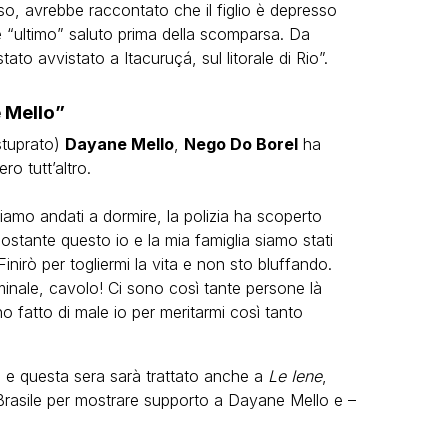
o, avrebbe raccontato che il figlio è depresso
“ultimo” saluto prima della scomparsa. Da
o avvistato a Itacuruçá, sul litorale di Rio”.
 Mello”
stuprato)
Dayane Mello
,
Nego Do Borel
ha
o tutt’altro.
iamo andati a dormire, la polizia ha scoperto
tante questo io e la mia famiglia siamo stati
Finirò per togliermi la vita e non sto bluffando.
inale, cavolo! Ci sono così tante persone là
 fatto di male io per meritarmi così tanto
 e questa sera sarà trattato anche a
Le Iene
,
n Brasile per mostrare supporto a Dayane Mello e –