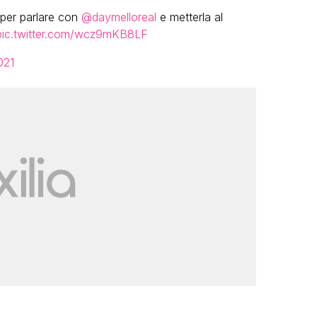
 per parlare con
@daymelloreal
e metterla al
pic.twitter.com/wcz9mKB8LF
021