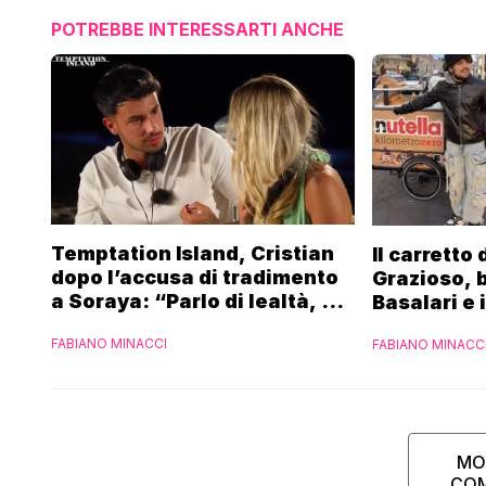
POTREBBE INTERESSARTI ANCHE
Temptation Island, Cristian
Il carretto
dopo l’accusa di tradimento
Grazioso, 
a Soraya: “Parlo di lealtà, ma
Basalari e 
ho tradito”
Parpiglia: 
FABIANO MINACCI
FABIANO MINACC
Ferrero”
MO
CO