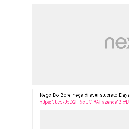
Nego Do Borel nega di aver stuprato Dayan
https://t.co/JpD2lH5oUC
#AFazenda13
#D