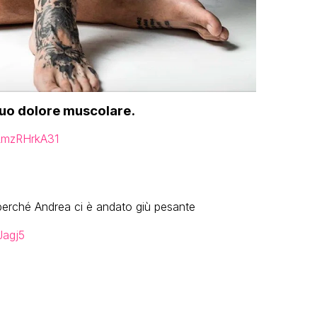
suo dolore muscolare.
/LmzRHrkA31
 perché Andrea ci è andato giù pesante
Jagj5