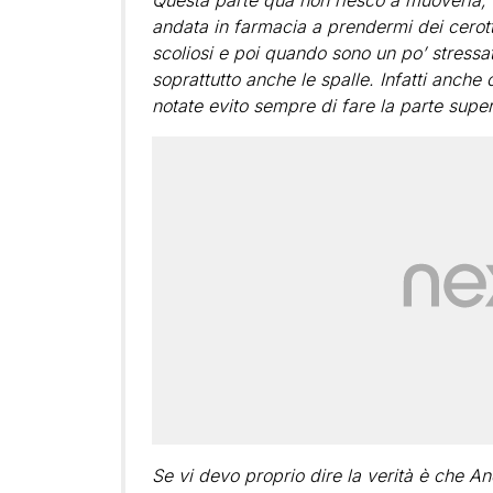
Questa parte qua non riesco a muoverla, r
andata in farmacia a prendermi dei cerotti 
scoliosi e poi quando sono un po’ stressat
soprattutto anche le spalle. Infatti anch
notate evito sempre di fare la parte supe
Se vi devo proprio dire la verità è che An