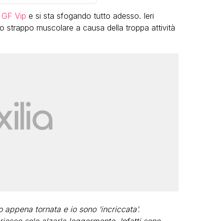
l GF Vip
e si sta sfogando tutto adesso. Ieri
o strappo muscolare a causa della troppa attività
LGBT
Bambola Star, la festa di
compleanno con tutte le grandi
dive compie 15 anni: il video
completo
FABIANO MINACCI
 appena tornata e io sono ‘incriccata’.