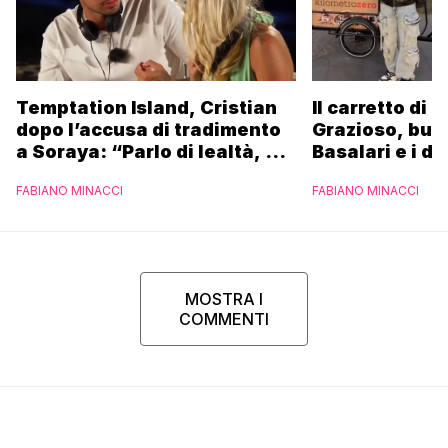
Temptation Island, Cristian
Il carretto di 
dopo l’accusa di tradimento
Grazioso, bus
a Soraya: “Parlo di lealtà, ma
Basalari e i du
ho tradito”
Parpiglia: “Ho
FABIANO MINACCI
FABIANO MINACCI
Ferrero”
MOSTRA I
COMMENTI