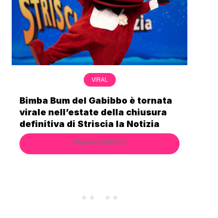
VIRAL
Bimba Bum del Gabibbo è tornata
Gab
virale nell’estate della chiusura
lo 
definitiva di Striscia la Notizia
Cec
FABIANO MINACCI