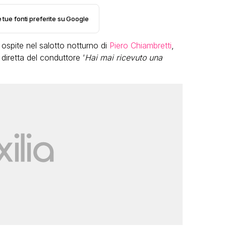
e tue fonti preferite su Google
ospite nel salotto notturno di
Piero Chiambretti
,
diretta del conduttore ‘
Hai mai ricevuto una
VIRAL
Camilla Milanesi lascia tutto:
“Addio cike mie, siete state una
andi
grande famiglia per me”
FABIANO MINACCI