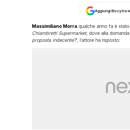
Aggiungi Biccy tra l
Massimiliano Morra
qualche anno fa è stato 
Chiambretti Supermarket
, dove alla domanda 
proposta indecente?
‘, l’attore ha risposto:
LGBT
Bambola Star, la festa di
compleanno con tutte le gr
dive compie 15 anni: il video
completo
FABIANO MINACCI