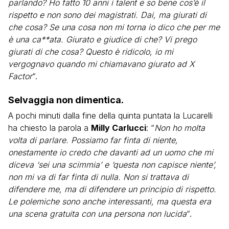
parlando? Ho fatto 10 anni i talent e so bene cos’è il
rispetto e non sono dei magistrati. Dai, ma giurati di
che cosa? Se una cosa non mi torna io dico che per me
è una ca**ata. Giurato e giudice di che? Vi prego
giurati di che cosa? Questo è ridicolo, io mi
vergognavo quando mi chiamavano giurato ad X
Factor
“.
Selvaggia non dimentica.
A pochi minuti dalla fine della quinta puntata la Lucarelli
ha chiesto la parola a
Milly Carlucci
: “
Non ho molta
volta di parlare. Possiamo far finta di niente,
onestamente io credo che davanti ad un uomo che mi
diceva ‘sei una scimmia’ e ‘questa non capisce niente’,
non mi va di far finta di nulla. Non si trattava di
difendere me, ma di difendere un principio di rispetto.
Le polemiche sono anche interessanti, ma questa era
una scena gratuita con una persona non lucida
“.