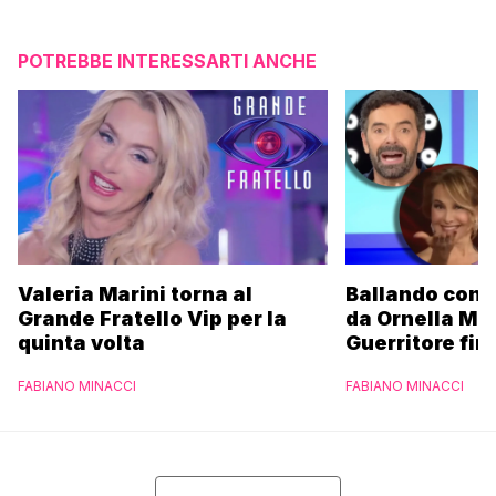
POTREBBE INTERESSARTI ANCHE
Valeria Marini torna al
Ballando con l
Grande Fratello Vip per la
da Ornella Mu
quinta volta
Guerritore fino
Francesca Fial
FABIANO MINACCI
FABIANO MINACCI
l’esclusiva di
Parpiglia