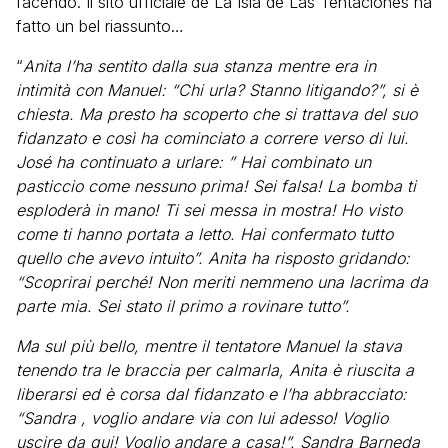
facendo. Il sito ufficiale de La Isla de Las Tentaciones ha
fatto un bel riassunto…
“
Anita l’ha sentito dalla sua stanza mentre era in
intimità con Manuel: “Chi urla? Stanno litigando?”, si è
chiesta. Ma presto ha scoperto che si trattava del suo
fidanzato e così ha cominciato a correre verso di lui.
José ha continuato a urlare: ” Hai combinato un
pasticcio come nessuno prima! Sei falsa! La bomba ti
esploderà in mano! Ti sei messa in mostra! Ho visto
come ti hanno portata a letto. Hai confermato tutto
quello che avevo intuito”. Anita ha risposto gridando:
“Scoprirai perché! Non meriti nemmeno una lacrima da
parte mia. Sei stato il primo a rovinare tutto”.
Ma sul più bello, mentre il tentatore Manuel la stava
tenendo tra le braccia per calmarla, Anita è riuscita a
liberarsi ed è corsa dal fidanzato e l’ha abbracciato:
“Sandra , voglio andare via con lui adesso! Voglio
uscire da qui! Voglio andare a casa!”. Sandra Barneda