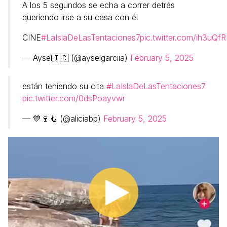
A los 5 segundos se echa a correr detrás
queriendo irse a su casa con él
CINE
#LaIslaDeLasTentaciones7
pic.twitter.com/ih3uQf
— Aysel🇮🇨 (@ayselgarciia)
February 5, 2025
están teniendo su cita
#LaIslaDeLasTentaciones7
pic.twitter.com/0dsPoayvwr
— 💙🍷🧜 (@aliciabp)
February 5, 2025