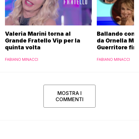
Valeria Marini torna al
Ballando con l
Grande Fratello Vip per la
da Ornella Mu
quinta volta
Guerritore fino
Francesca Fial
FABIANO MINACCI
FABIANO MINACCI
l’esclusiva di
Parpiglia
MOSTRA I
COMMENTI