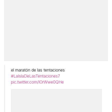
el maratón de las tentaciones
#LaIslaDeLasTentaciones7
pic.twitter.com/lOrWwe0QHe