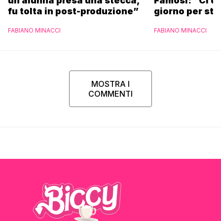
un’alunna presa una stecca,
Famosi: “Ci da
fu tolta in post-produzione”
giorno per sta
scuola”
FABIANO MINACCI
FABIANO MINACCI
MOSTRA I
COMMENTI