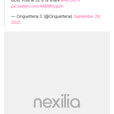
luce) vola al 32% di share.
#AscoltiTv
pic.twitter.com/49BM5yaVin
— Cinguetterai  (@Cinguetterai)
September 28,
2025