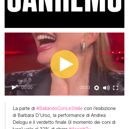
00:00
00:33
La parte di
#BallandoConLeStelle
con l’esibizione
di Barbara D’Urso, la performance di Andrea
Delogu e il verdetto finale (il momento dei coni di