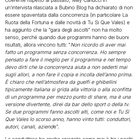
Coerente rispetto al passato, Milly Carlucci in
un’intervista rilasciata a Bubino Blog ha dichiarato di non
essere spaventata dalla concorrenza (in particolare La
Ruota della Fortuna e dalle novità di Tu Si Que Vales) e
ha aggiunto che la “gara degli ascolti” non ha molto
senso, perché quando due programmi hanno dei buoni
risultati, allora vincono tutti: “
Non ricordo di aver mai
fatto un programma senza concorrenza. Ho sempre
pensato a fare il meglio per il programma e nel tempo
devo dirti che la concorrenza aiuta a non sederti mai
sugli allori, a non fare il copia e incolla dell’anno prima.
È chiaro che nell’atmosfera da guelfi e ghibellini
tipicamente italiana si grida alla vittoria o alla sconfitta
di un programma per mezzo punto di share, ma è una
versione divertente, direi da bar dello sport o della tv.
Se due programmi fanno ascolti alti, come noi e Tu Sì
Que Vales lo scorso anno, hanno vinto tutti: conduttori,
autori, canali, aziend
e”.