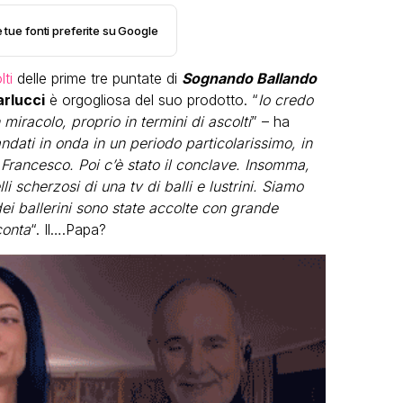
e tue fonti preferite su Google
lti
delle prime tre puntate di
Sognando Ballando
arlucci
è orgogliosa del suo prodotto. “
Io credo
racolo, proprio in termini di ascolti
” – ha
dati in onda in un periodo particolarissimo, in
LGBT
 Francesco. Poi c’è stato il conclave. Insomma,
i scherzosi di una tv di balli e lustrini. Siamo
Bambola Star, la festa di
dei ballerini sono state accolte con grande
compleanno con tutte le grandi
conta
“. Il….Papa?
dive compie 15 anni: il video
completo
FABIANO MINACCI