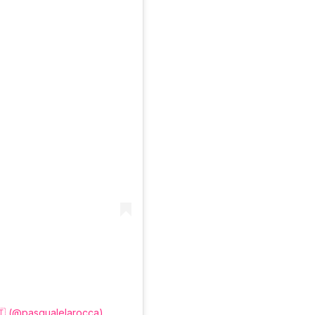
𝐚 🇮🇹 (@pasqualelarocca)