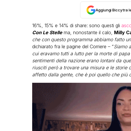
Aggiungi Biccy tra l
16%, 15% e 14% di share: sono questi gli
asco
Con Le Stelle
ma, nonostante il calo,
Milly C
che con questo programma abbiamo fatto un mi
dichiarato fra le pagine del Corriere – “
Siamo an
cui eravamo tutti a lutto per la morte di papa
sentimenti della nazione erano lontani da quell
riusciti però a trovare una misura e le storie 
affetto dalla gente, che è poi quello che più 