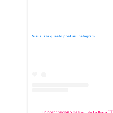
Visualizza questo post su Instagram
Un post condiviso da 𝐏𝐚𝐬𝐪𝐮𝐚𝐥𝐞 𝐋𝐚 𝐑𝐨𝐜