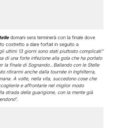
elle
domani sera terminerà con la finale dove
 costretto a dare forfait in seguito a
 ultimi 13 giorni sono stati piuttosto complicati”
a di una forte infezione alla gola che ha portato
er la finale di Sognando…Ballando con le Stelle
o ritirarmi anche dalla tournée in Inghilterra,
mana. A volte, nella vita, succedono cose che
oglierle e affrontarle nel miglior modo
lla strada della guarigione, con la mente già
ttendono
“.