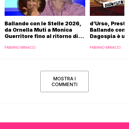
Ballando con le Stelle 2026,
d’Urso, Presta
da Ornella Muti a Monica
Ballando con l
Guerritore fino al ritorno di
Dagospia è un
Francesca Fialdini:
contro Medias
FABIANO MINACCI
FABIANO MINACCI
l’esclusiva di Gabriele
Parpiglia
MOSTRA I
COMMENTI