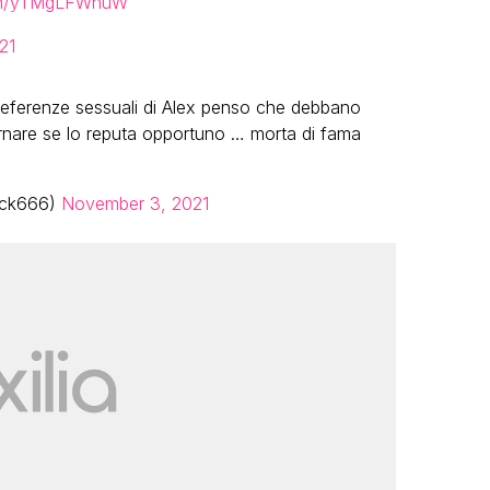
com/yTMgLFWnuW
21
preferenze sessuali di Alex penso che debbano
ternare se lo reputa opportuno … morta di fama
ack666)
November 3, 2021