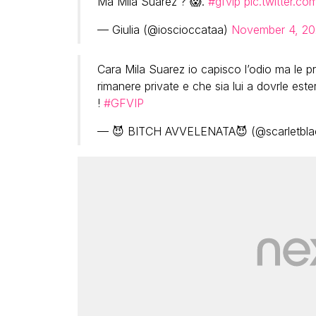
Ma Mila Suarez ? 😱.
#gfvip
pic.twitter.
— Giulia (@ioscioccataa)
November 4, 20
Cara Mila Suarez io capisco l’odio ma le 
rimanere private e che sia lui a dovrle es
!
#GFVIP
— 😈 BITCH AVVELENATA😈 (@scarletbl