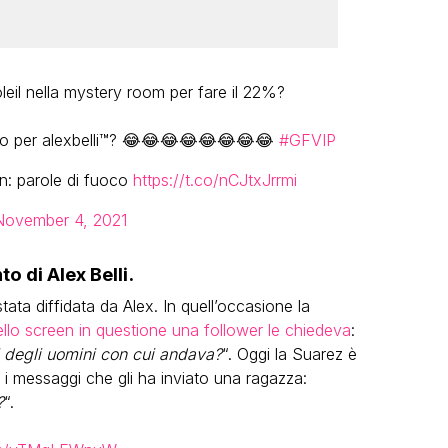
leil nella mystery room per fare il 22%?
no per alexbelli™️? 😂😂😂😂😂😂😂😂
#GFVIP
n: parole di fuoco
https://t.co/nCJtxJrrmi
November 4, 2021
o di Alex Belli.
ata diffidata da Alex. In quell’occasione la
ello screen in questione una follower le chiedeva
:
i degli uomini con cui andava?
“. Oggi la Suarez è
 i messaggi che gli ha inviato una ragazza:
?
“.