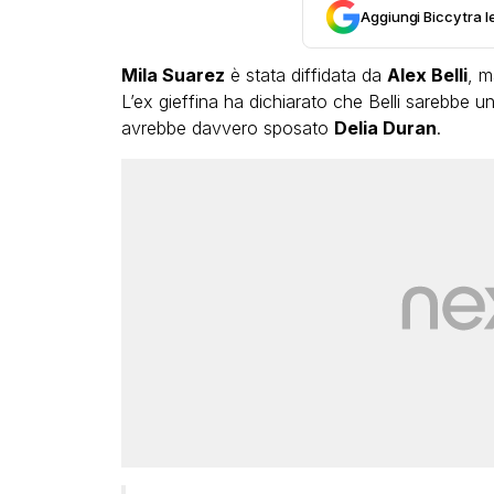
Aggiungi Biccy tra l
Mila Suarez
è stata diffidata da
Alex Belli
, m
L’ex gieffina ha dichiarato che Belli sarebbe un
avrebbe davvero sposato
Delia Duran
.