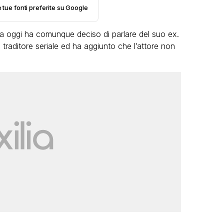
e tue fonti preferite su Google
a oggi ha comunque deciso di parlare del suo ex.
 traditore seriale ed ha aggiunto che l’attore non
LGBT
Bambola Star, la festa di
compleanno con tutte le grandi
dive compie 15 anni: il video
completo
FABIANO MINACCI