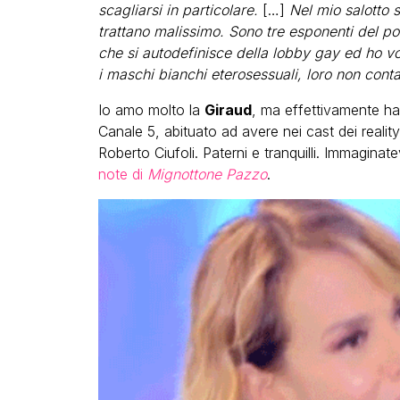
scagliarsi in particolare.
[…]
Nel mio salotto s
trattano malissimo. Sono tre esponenti del po
che si autodefinisce della lobby gay ed ho vo
i maschi bianchi eterosessuali, loro non conta
Io amo molto la
Giraud
, ma effettivamente ha 
Canale 5, abituato ad avere nei cast dei reality
Roberto Ciufoli. Paterni e tranquilli. Immaginat
note di
Mignottone Pazzo
.