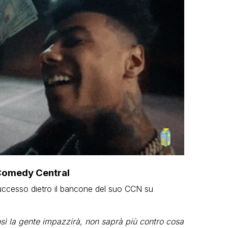
 Comedy Central
successo dietro il bancone del suo CCN su
sì la gente impazzirà, non saprà più contro cosa