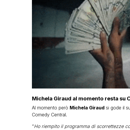
Michela Giraud al momento resta su
Al momento però
Michela Giraud
si gode il 
Comedy Central.
“
Ho riempito il programma di scorrettezze co