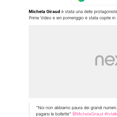
Michela Giraud
è stata una delle protagoniste
Prime Video e ieri pomeriggio è stata ospite i
LGBT
Bambola Star, la festa di
compleanno con tutte le gr
dive compie 15 anni: il video
completo
FABIANO MINACCI
“Noi non abbiamo paura dei grandi numeri.
pagarsi le bollette”
@MichelaGiraud
#tvtal