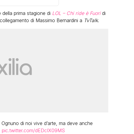
 della prima stagione di
LOL – Chi ride è Fuori
di
n collegamento di Massimo Bernardini a
TvTalk
.
VIRAL
Camilla Milanesi lascia tutto:
“Addio cike mie, siete state una
andi
grande famiglia per me”
FABIANO MINACCI
 Ognuno di noi vive d’arte, ma deve anche
k
pic.twitter.com/dEDcIX09MS