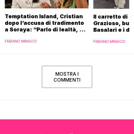
Temptation Island, Cristian
Il carretto di 
dopo l’accusa di tradimento
Grazioso, bus
a Soraya: “Parlo di lealtà, ma
Basalari e i du
ho tradito”
Parpiglia: “Ho
FABIANO MINACCI
FABIANO MINACCI
Ferrero”
MOSTRA I
COMMENTI