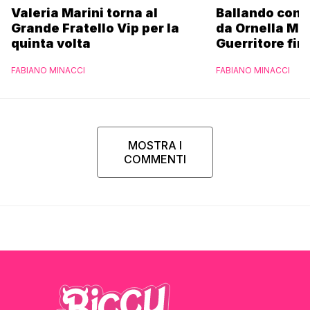
Valeria Marini torna al
Ballando con l
Grande Fratello Vip per la
da Ornella Mu
quinta volta
Guerritore fino
Francesca Fial
FABIANO MINACCI
FABIANO MINACCI
l’esclusiva di
Parpiglia
MOSTRA I
COMMENTI