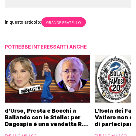
In questo articolo:
GRANDE FRATELLO
POTREBBE INTERESSARTI ANCHE
d’Urso, Presta e Bocchi a
L’Isola dei Fa
Ballando con le Stelle: per
Vatiero non es
Dagospia è una vendetta Rai
di partecipare
contro Mediaset
piacerebbe”
FABIANO MINACCI
FABIANO MINACCI