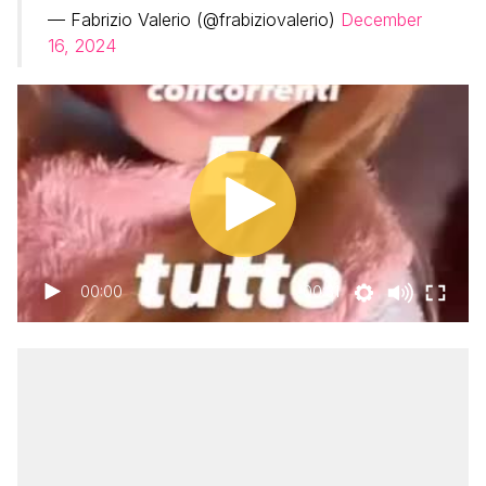
— Fabrizio Valerio (@frabiziovalerio)
December
16, 2024
00:00
00:31