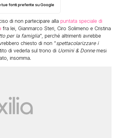
e tue fonti preferite su Google
so di non partecipare alla
puntata speciale di
o
fra lei, Gianmarco Steri, Ciro Solimeno e Cristina
tto per la famiglia
“, perché altrimenti avrebbe
avrebbero chiesto di non “
spettacolarizzare i
o di vederla sul trono di
Uomini & Donne
mesi
LGBT
ato, insomma.
Bambola Star, la festa di
compleanno con tutte le grandi
dive compie 15 anni: il video
completo
FABIANO MINACCI