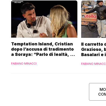
Temptation Island, Cristian
Il carretto
dopo l’accusa di tradimento
Grazioso, 
a Soraya: “Parlo di lealtà, ma
Basalari e 
ho tradito”
Parpiglia: 
FABIANO MINACCI
FABIANO MINACC
Ferrero”
MO
CO