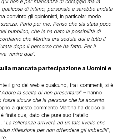
a qui non è per mancanza di coraggio ma la
 qualcosa di intimo, personale e sarebbe andata
 convinto gli opinionisti, in particolar modo
assenza. Parlo per me. Penso che sia stata poco
del pubblico, che le ha dato la possibilità di
icordiamo che Martina era seduta qui e tutto il
lutata dopo il percorso che ha fatto. Per il
eva venire qua
”.
sulla mancata partecipazione a Uomini e
nte il giro del web e qualcuno, fra i commenti, si è
“
Adoro la scelta di non presentarsi
” – hanno
o fosse sicura che la persona che ha accanto
roprio a questo commento Martina ha deciso di
è finita qua, dato che pure suo fratello
. “
La tolleranza arriverà ad un tale livello che
siasi riflessione per non offendere gli imbecilli
“,
ire.