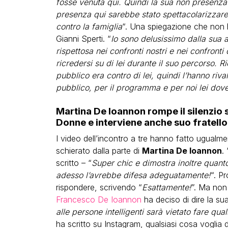
fosse venuta qui. Quindi la sua non presenz
presenza qui sarebbe stato spettacolarizzare
contro la famiglia
“. Una spiegazione che non ha
Gianni Sperti. “
Io sono delusissimo dalla sua 
rispettosa nei confronti nostri e nei confronti 
ricredersi su di lei durante il suo percorso. R
pubblico era contro di lei, quindi l’hanno riva
pubblico, per il programma e per noi lei dov
Martina De Ioannon rompe il silenzio 
Donne e interviene anche suo fratello
I video dell’incontro a tre hanno fatto ugualme
schierato dalla parte di
Martina De Ioannon
. 
scritto – “
Super chic e dimostra inoltre quant
adesso l’avrebbe difesa adeguatamente!
“. P
rispondere, scrivendo “
Esattamente!
”. Ma non 
Francesco De Ioannon
ha deciso di dire la sua
alle persone intelligenti sarà vietato fare qual
ha scritto su Instagram, qualsiasi cosa voglia d