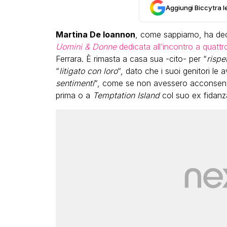
Aggiungi Biccy tra l
Martina De Ioannon
, come sappiamo, ha deci
Uomini & Donne
dedicata all’incontro a quattr
Ferrara. È rimasta a casa sua -cito- per “
rispe
“
litigato con loro
“, dato che i suoi genitori le 
sentimenti
“, come se non avessero acconsentit
prima o a
Temptation Island
col suo ex fidanz