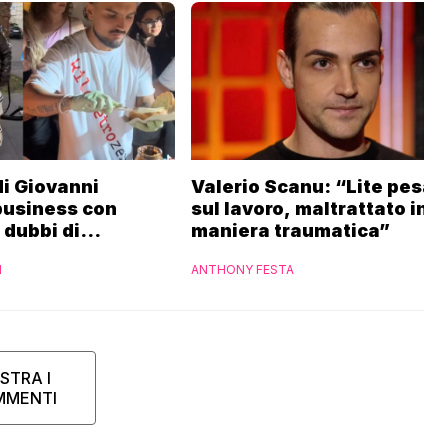
 di Giovanni
Valerio Scanu: “Lite pesan
business con
sul lavoro, maltrattato in
i dubbi di
maniera traumatica”
“Ho contattato la
I
ANTHONY FESTA
STRA I
MMENTI