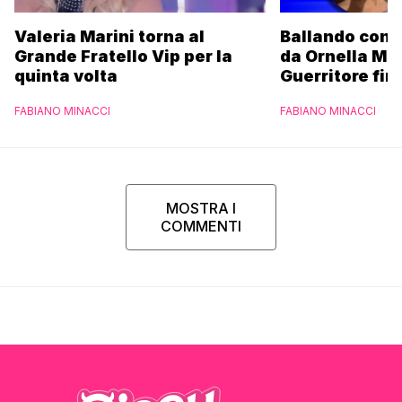
Valeria Marini torna al
Ballando con l
Grande Fratello Vip per la
da Ornella Mu
quinta volta
Guerritore fino
Francesca Fial
FABIANO MINACCI
FABIANO MINACCI
l’esclusiva di
Parpiglia
MOSTRA I
COMMENTI