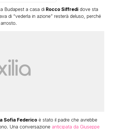
a a Budapest a casa di
Rocco Siffredi
dove sta
a di “vederla in azione” resterà deluso, perché
arrosto.
LGBT
Bambola Star, la festa di
compleanno con tutte le grandi
dive compie 15 anni: il video
completo
FABIANO MINACCI
a Sofia Federico
è stato il padre che avrebbe
fono. Una conversazione
anticipata da Giuseppe