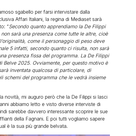
amoso sgabello per farsi intervistare dalla
siva Affari Italiani, la regina di Mediaset sarà
o: “
Secondo quanto apprendiamo la De Filippi
 non sarà una presenza come tutte le altre, cioè
ll’originalità, come il personaggio di peso deve
le 5 infatti, secondo quanto ci risulta, non sarà
 una presenza fissa del programma. La De Filippi
 di Belve 2025. Ovviamente, per questo motivo è
rà inventata qualcosa di particolare, di
agli schemi del programma che le vedrà insieme
 novità, mi auguro però che la De Filippi si lasci
nni abbiamo letto e visto diverse interviste di
uindi sarebbe davvero interessante scoprire le sue
anti della Fagnani. E poi tutti vogliamo sapere
ual è la sua più grande belvata.