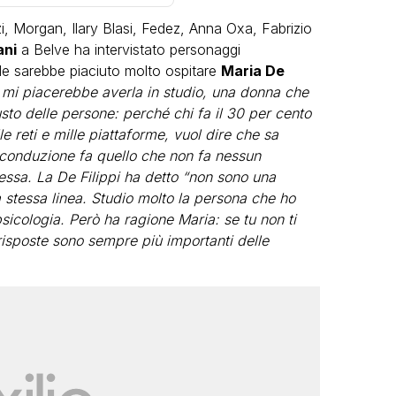
i, Morgan, Ilary Blasi, Fedez, Anna Oxa, Fabrizio
ani
a Belve ha intervistato personaggi
le sarebbe piaciuto molto ospitare
Maria De
 mi piacerebbe averla in studio, una donna che
gusto delle persone: perché chi fa il 30 per cento
 reti e mille piattaforme, vuol dire che sa
LGBT
a conduzione fa quello che non fa nessun
tessa. La De Filippi ha detto “non sono una
Bambola Star, la festa di
 stessa linea. Studio molto la persona che ho
compleanno con tutte le grandi
sicologia. Però ha ragione Maria: se tu non ti
dive compie 15 anni: il video
 risposte sono sempre più importanti delle
completo
FABIANO MINACCI