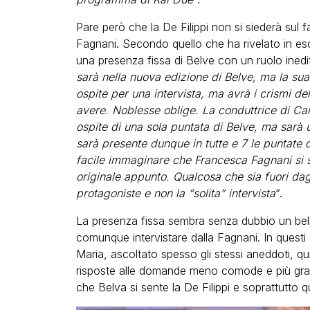
Pare però che la De Filippi non si siederà sul f
Fagnani. Secondo quello che ha rivelato in esclu
una presenza fissa di Belve con un ruolo inedit
sarà nella nuova edizione di Belve, ma la sua
ospite per una intervista, ma avrà i crismi de
avere. Noblesse oblige. La conduttrice di Cana
ospite di una sola puntata di Belve, ma sarà
sarà presente dunque in tutte e 7 le puntate
facile immaginare che Francesca Fagnani si sa
originale appunto. Qualcosa che sia fuori d
protagoniste e non la “solita” intervista
“.
La presenza fissa sembra senza dubbio un bella
comunque intervistare dalla Fagnani. In questi a
Maria, ascoltato spesso gli stessi aneddoti, q
risposte alle domande meno comode e più graffi
che Belva si sente la De Filippi e soprattutto q