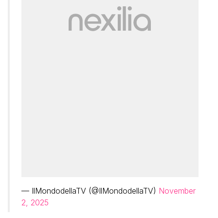
— IlMondodellaTV (@IlMondodellaTV)
November
2, 2025