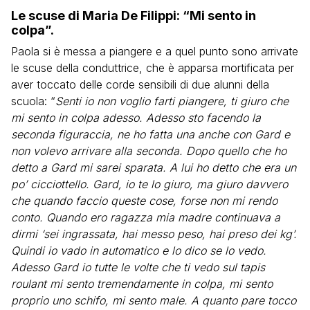
Le scuse di Maria De Filippi: “Mi sento in
colpa”.
Paola si è messa a piangere e a quel punto sono arrivate
le scuse della conduttrice, che è apparsa mortificata per
aver toccato delle corde sensibili di due alunni della
scuola: “
Senti io non voglio farti piangere, ti giuro che
mi sento in colpa adesso. Adesso sto facendo la
seconda figuraccia, ne ho fatta una anche con Gard e
non volevo arrivare alla seconda. Dopo quello che ho
detto a Gard mi sarei sparata. A lui ho detto che era un
po’ cicciottello. Gard, io te lo giuro, ma giuro davvero
che quando faccio queste cose, forse non mi rendo
conto. Quando ero ragazza mia madre continuava a
dirmi ‘sei ingrassata, hai messo peso, hai preso dei kg’.
Quindi io vado in automatico e lo dico se lo vedo.
Adesso Gard io tutte le volte che ti vedo sul tapis
roulant mi sento tremendamente in colpa, mi sento
proprio uno schifo, mi sento male. A quanto pare tocco