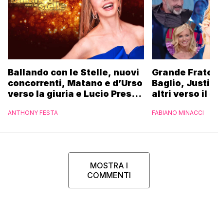
Ballando con le Stelle, nuovi
Grande Fratell
concorrenti, Matano e d’Urso
Baglio, Justin
verso la giuria e Lucio Presta
altri verso il c
nel cast
l’anteprima d
ANTHONY FESTA
FABIANO MINACCI
Nuovo
MOSTRA I
COMMENTI