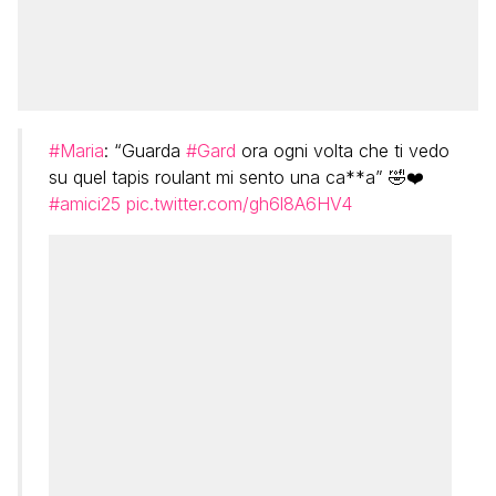
#Maria
: “Guarda
#Gard
ora ogni volta che ti vedo
su quel tapis roulant mi sento una ca**a” 🤣❤️
#amici25
pic.twitter.com/gh6l8A6HV4