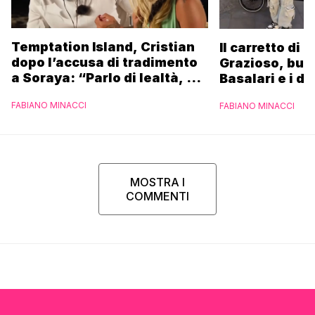
Temptation Island, Cristian
Il carretto di 
dopo l’accusa di tradimento
Grazioso, bus
a Soraya: “Parlo di lealtà, ma
Basalari e i du
ho tradito”
Parpiglia: “Ho
FABIANO MINACCI
FABIANO MINACCI
Ferrero”
MOSTRA I
COMMENTI