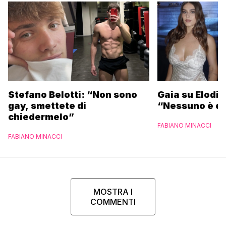
Stefano Belotti: “Non sono
Gaia su Elodie
gay, smettete di
“Nessuno è et
chiedermelo”
FABIANO MINACCI
FABIANO MINACCI
MOSTRA I
COMMENTI