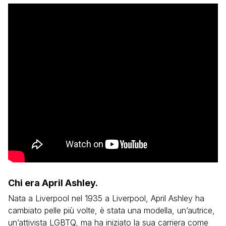
Chi era April Ashley.
Nata a Liverpool nel 1935 a Liverpool, April Ashley ha
cambiato pelle più volte, è stata una modella, un’autrice,
un’attivista LGBTQ, ma ha iniziato la sua carriera come