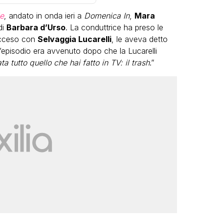
le
, andato in onda ieri a
Domenica In
,
Mara
di
Barbara d’Urso
. La conduttrice ha preso le
acceso con
Selvaggia Lucarelli
, le aveva detto
L’episodio era avvenuto dopo che la Lucarelli
ta tutto quello che hai fatto in TV: il trash
.”
LGBT
Bambola Star, la festa di
compleanno con tutte le grandi
dive compie 15 anni: il video
completo
FABIANO MINACCI