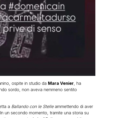
anino, ospite in studio da
Mara Venier
, ha
endo sordo, non aveva nemmeno sentito
retta a
Ballando con le Stelle
ammettendo di aver
. In un secondo momento, tramite una storia su