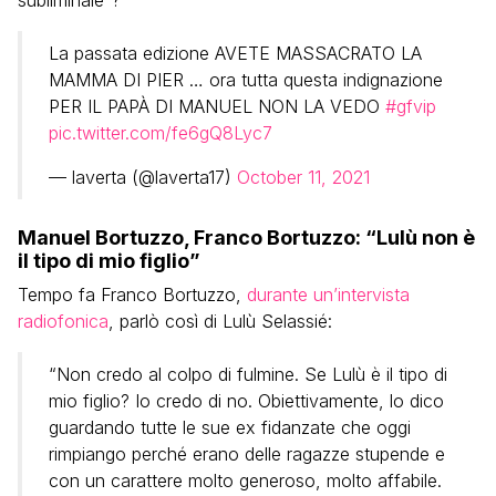
subliminale”?
La passata edizione AVETE MASSACRATO LA
MAMMA DI PIER … ora tutta questa indignazione
PER IL PAPÀ DI MANUEL NON LA VEDO
#gfvip
pic.twitter.com/fe6gQ8Lyc7
— laverta (@laverta17)
October 11, 2021
Manuel Bortuzzo, Franco Bortuzzo: “Lulù non è
il tipo di mio figlio”
Tempo fa Franco Bortuzzo,
durante un’intervista
radiofonica
, parlò così di Lulù Selassié:
“Non credo al colpo di fulmine. Se Lulù è il tipo di
mio figlio? Io credo di no. Obiettivamente, lo dico
guardando tutte le sue ex fidanzate che oggi
rimpiango perché erano delle ragazze stupende e
con un carattere molto generoso, molto affabile.