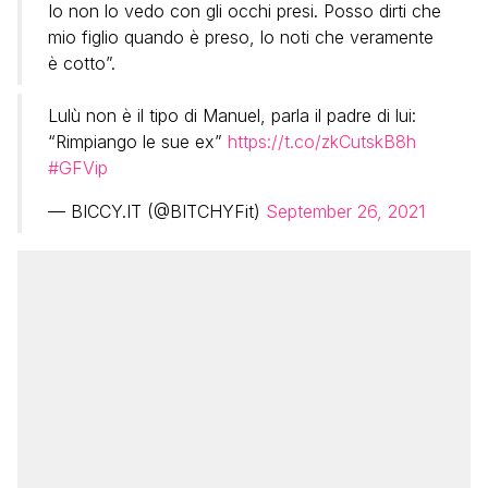
Io non lo vedo con gli occhi presi. Posso dirti che
mio figlio quando è preso, lo noti che veramente
è cotto”.
Lulù non è il tipo di Manuel, parla il padre di lui:
“Rimpiango le sue ex”
https://t.co/zkCutskB8h
#GFVip
— BICCY.IT (@BITCHYFit)
September 26, 2021