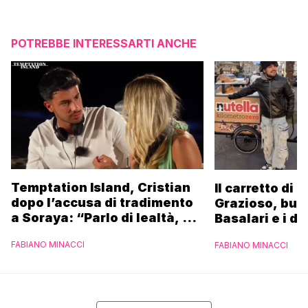
POTREBBE INTERESSARTI ANCHE
Temptation Island, Cristian
Il carretto di 
dopo l’accusa di tradimento
Grazioso, bus
a Soraya: “Parlo di lealtà, ma
Basalari e i du
ho tradito”
Parpiglia: “Ho
FABIANO MINACCI
FABIANO MINACCI
Ferrero”