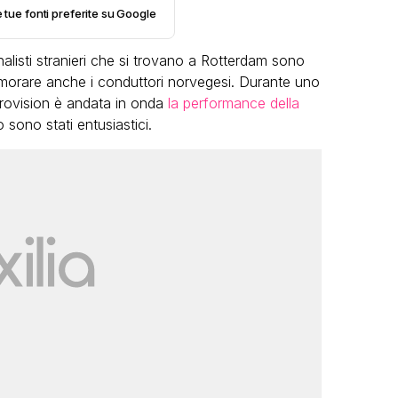
e tue fonti preferite su Google
rnalisti stranieri che si trovano a Rotterdam sono
amorare anche i conduttori norvegesi. Durante uno
rovision è andata in onda
la performance della
 sono stati entusiastici.
LGBT
Camilla Milane
 Star, la festa di
“Addio cike mi
anno con tutte le grandi
grande famigl
mpie 15 anni: il video
eto
FAB
FABIANO MINACCI