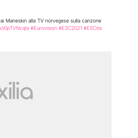
ai Maneskin alla TV norvegese sulla canzone
co/i0pTVNcqla
#Eurovision
#ESC2021
#ESCita