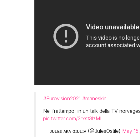
#Eurovision2021
#maneskin
Nel frattempo, in un talk della TV norveg
pic.twitter.com/2rxst3lzMI
— ᴊᴜʟᴇꜱ ᴀᴋᴀ ɢɪᴜʟɪᴀ (@JulesOstile)
May 15,