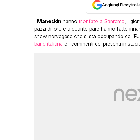
Aggiungi Biccy tra l
I
Maneskin
hanno
trionfato a Sanremo
, i gio
pazzi di loro e a quanto pare hanno fatto inn
show norvegese che si sta occupando dell’Eu
band italiana
e i commenti dei presenti in studio
Bambola
comple
dive co
compl