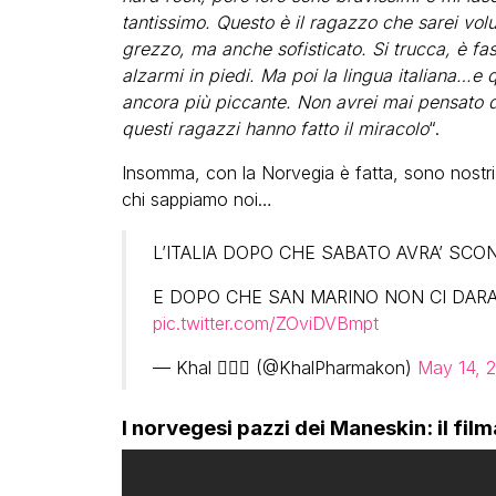
tantissimo. Questo è il ragazzo che sarei volu
grezzo, ma anche sofisticato. Si trucca, è fa
alzarmi in piedi. Ma poi la lingua italiana…e 
ancora più piccante. Non avrei mai pensato d
questi ragazzi hanno fatto il miracolo
“.
Insomma, con la Norvegia è fatta, sono nostri. 
chi sappiamo noi…
L’ITALIA DOPO CHE SABATO AVRA’ SCO
E DOPO CHE SAN MARINO NON CI DARA’
pic.twitter.com/ZOviDVBmpt
— Khal 🏳️‍🌈🦒 (@KhalPharmakon)
May 14, 
I norvegesi pazzi dei Maneskin: il film