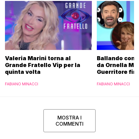
Valeria Marini torna al
Ballando con l
Grande Fratello Vip per la
da Ornella Mu
quinta volta
Guerritore fino
Francesca Fial
FABIANO MINACCI
FABIANO MINACCI
l’esclusiva di
Parpiglia
MOSTRA I
COMMENTI