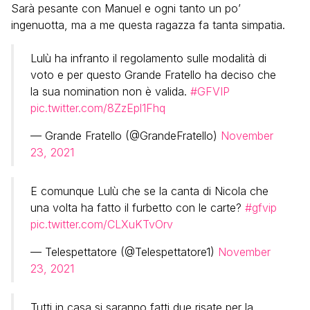
Sarà pesante con Manuel e ogni tanto un po’
ingenuotta, ma a me questa ragazza fa tanta simpatia.
Lulù ha infranto il regolamento sulle modalità di
voto e per questo Grande Fratello ha deciso che
la sua nomination non è valida.
#GFVIP
pic.twitter.com/8ZzEpl1Fhq
— Grande Fratello (@GrandeFratello)
November
23, 2021
E comunque Lulù che se la canta di Nicola che
una volta ha fatto il furbetto con le carte?
#gfvip
pic.twitter.com/CLXuKTvOrv
— Telespettatore (@Telespettatore1)
November
23, 2021
Tutti in casa si saranno fatti due risate per la