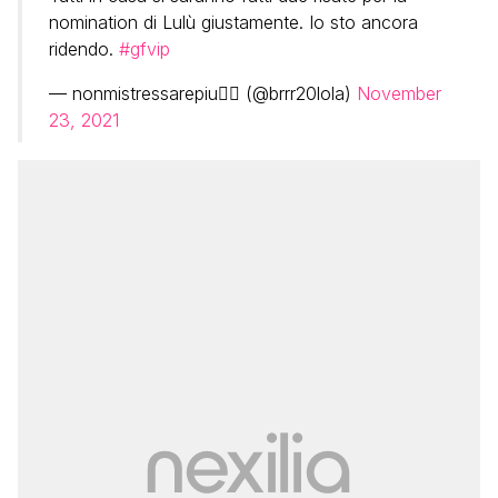
nomination di Lulù giustamente. Io sto ancora
ridendo.
#gfvip
— nonmistressarepiu🧚‍♀️ (@brrr20lola)
November
23, 2021