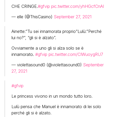
CHE CRINGE.
#gfvip
pic.twitter.com/yhHGcfCnAI
— elle (@ThisCasino)
September 27, 2021
Ainette:”Tu sei innamorata proprio”Lulù:”Perché
lui no?”, “gli si è alzato”.
Ovviamente a uno gli si alza solo se è
innamorato.
#gfvip
pic.twitter.com/CIWuoygRU7
— violettasound0 (@violettasound0)
September
27, 2021
#gfvip
Le princess vivono in un mondo tutto loro.
Lulù pensa che Manuel è innamorato di lei solo
perché gli si è alzato.