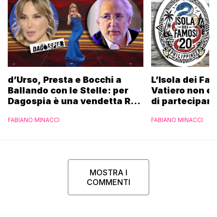
d’Urso, Presta e Bocchi a
L’Isola dei Fa
Ballando con le Stelle: per
Vatiero non es
Dagospia è una vendetta Rai
di partecipare
contro Mediaset
piacerebbe”
FABIANO MINACCI
FABIANO MINACCI
MOSTRA I
COMMENTI