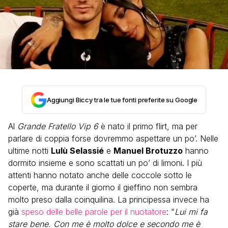
Aggiungi Biccy tra le tue fonti preferite su Google
Al
Grande Fratello Vip 6
è nato il primo flirt, ma per
parlare di coppia forse dovremmo aspettare un po’. Nelle
ultime notti
Lulù Selassié
e
Manuel Brotuzzo
hanno
dormito insieme e sono scattati un po’ di limoni. I più
attenti hanno notato anche delle coccole sotto le
coperte, ma durante il giorno il gieffino non sembra
molto preso dalla coinquilina. La principessa invece ha
già
speso delle belle parole per il nuotatore
: “
Lui mi fa
stare bene. Con me è molto dolce e secondo me è