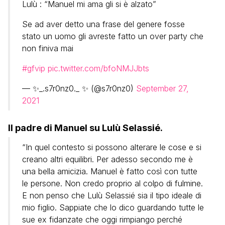
Lulù : “Manuel mi ama gli si è alzato”
Se ad aver detto una frase del genere fosse
stato un uomo gli avreste fatto un over party che
non finiva mai
#gfvip
pic.twitter.com/bfoNMJJbts
— ✨_.s7r0nz0._ ✨ (@s7r0nz0)
September 27,
2021
Il padre di Manuel su Lulù Selassié.
“In quel contesto si possono alterare le cose e si
creano altri equilibri. Per adesso secondo me è
una bella amicizia. Manuel è fatto così con tutte
le persone. Non credo proprio al colpo di fulmine.
E non penso che Lulù Selassié sia il tipo ideale di
mio figlio. Sappiate che lo dico guardando tutte le
sue ex fidanzate che oggi rimpiango perché