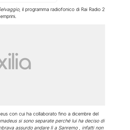
elvaggio
, il programma radiofonico di Rai Radio 2
emprini.
VIRAL
Camilla Milanesi lascia tutto:
“Addio cike mie, siete state una
andi
grande famiglia per me”
FABIANO MINACCI
deus con cui ha collaborato fino a dicembre del
madeus si sono separate perché lui ha deciso di
mbrava assurdo andare lì a Sanremo
,
infatti non