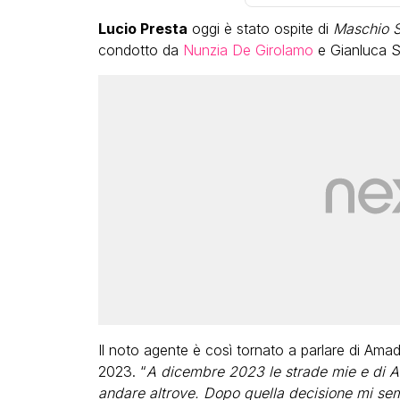
Lucio Presta
oggi è stato ospite di
Maschio S
condotto da
Nunzia De Girolamo
e Gianluca S
LGBT
Bambola Star, la festa di
compleanno con tutte le gr
dive compie 15 anni: il video
completo
FABIANO MINACCI
Il noto agente è così tornato a parlare di Ama
2023. “
A dicembre 2023 le strade mie e di A
andare altrove. Dopo quella decisione mi se