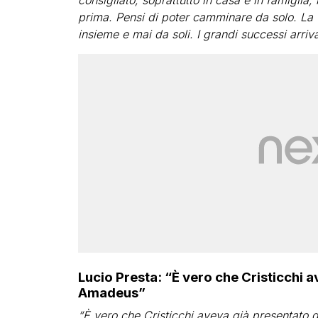
consigliato, soprattutto in casa e in famiglia
prima. Pensi di poter camminare da solo. La v
insieme e mai da soli. I grandi successi arriv
Lucio Presta: “È vero che Cristicchi 
Amadeus”
“È vero che Cristicchi aveva già presentato