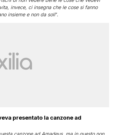
, rischi di non vedere bene le cose che vedevi
ita, invece, ci insegna che le cose si fanno
ano insieme e non da soli
“.
aveva presentato la canzone ad
 questa canzone ad Amadeus, ma in questo non