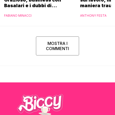
Basalari e i dubbi di
maniera trau
Parpiglia: “Ho contattato la
FABIANO MINACCI
ANTHONY FESTA
Ferrero”
MOSTRA I
COMMENTI