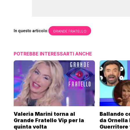
In questo articolo:
GRANDE FRATELLO
POTREBBE INTERESSARTI ANCHE
Valeria Marini torna al
Ballando co
Grande Fratello Vip per la
da Ornella
quinta volta
Guerritore 