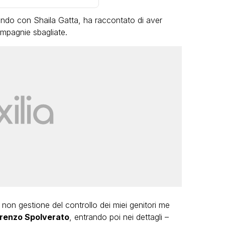
ando con Shaila Gatta, ha raccontato di aver
mpagnie sbagliate.
LGBT
Bambola Star, la festa di
compleanno con tutte le grandi
dive compie 15 anni: il video
completo
FABIANO MINACCI
on gestione del controllo dei miei genitori me
renzo Spolverato
, entrando poi nei dettagli –