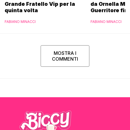
Grande Fratello Vip per la
da Ornella Mu
quinta volta
Guerritore fino
Francesca Fial
FABIANO MINACCI
FABIANO MINACCI
l’esclusiva di
Parpiglia
MOSTRA I
COMMENTI