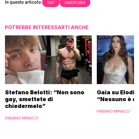
In questo articolo:
GAY
OMOFOBIA
POTREBBE INTERESSARTI ANCHE
Stefano Belotti: “Non sono
Gaia su Elodie
gay, smettete di
“Nessuno è et
chiedermelo”
FABIANO MINACCI
FABIANO MINACCI