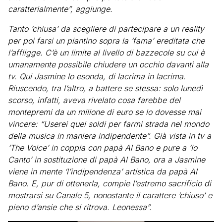
caratterialmente”, aggiunge.
Tanto ‘chiusa’ da scegliere di partecipare a un reality
per poi farsi un piantino sopra la ‘fama’ ereditata che
l’affligge. C’è un limite al livello di bazzecole su cui è
umanamente possibile chiudere un occhio davanti alla
tv. Qui Jasmine lo esonda, di lacrima in lacrima.
Riuscendo, tra l’altro, a battere se stessa: solo lunedì
scorso, infatti, aveva rivelato cosa farebbe del
montepremi da un milione di euro se lo dovesse mai
vincere: “Userei quei soldi per farmi strada nel mondo
della musica in maniera indipendente”. Già vista in tv a
‘The Voice’ in coppia con papà Al Bano e pure a ‘Io
Canto’ in sostituzione di papà Al Bano, ora a Jasmine
viene in mente ‘l’indipendenza’ artistica da papà Al
Bano. E, pur di ottenerla, compie l’estremo sacrificio di
mostrarsi su Canale 5, nonostante il carattere ‘chiuso’ e
pieno d’ansie che si ritrova. Leonessa”.