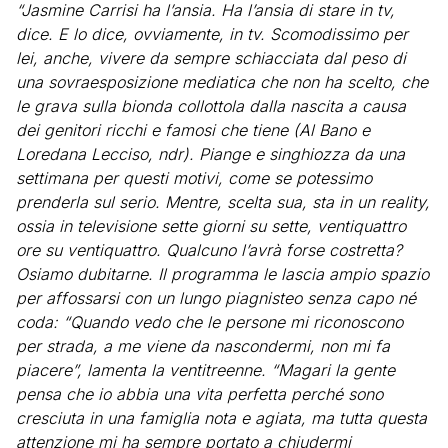
“Jasmine Carrisi ha l’ansia. Ha l’ansia di stare in tv,
dice. E lo dice, ovviamente, in tv. Scomodissimo per
lei, anche, vivere da sempre schiacciata dal peso di
una sovraesposizione mediatica che non ha scelto, che
le grava sulla bionda collottola dalla nascita a causa
dei genitori ricchi e famosi che tiene (Al Bano e
Loredana Lecciso, ndr). Piange e singhiozza da una
settimana per questi motivi, come se potessimo
prenderla sul serio. Mentre, scelta sua, sta in un reality,
ossia in televisione sette giorni su sette, ventiquattro
ore su ventiquattro. Qualcuno l’avrà forse costretta?
Osiamo dubitarne. Il programma le lascia ampio spazio
per affossarsi con un lungo piagnisteo senza capo né
coda: “Quando vedo che le persone mi riconoscono
per strada, a me viene da nascondermi, non mi fa
piacere”, lamenta la ventitreenne. “Magari la gente
pensa che io abbia una vita perfetta perché sono
cresciuta in una famiglia nota e agiata, ma tutta questa
attenzione mi ha sempre portato a chiudermi