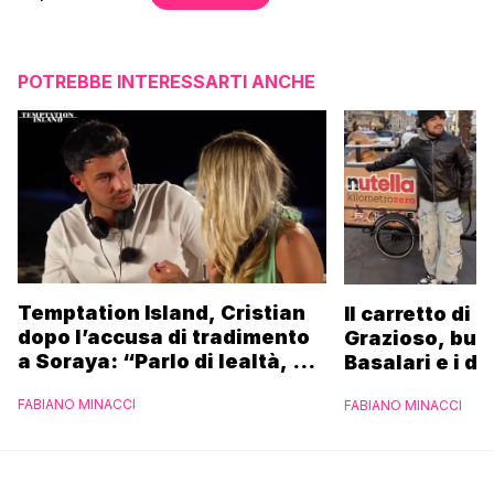
POTREBBE INTERESSARTI ANCHE
Temptation Island, Cristian
Il carretto di 
dopo l’accusa di tradimento
Grazioso, bus
a Soraya: “Parlo di lealtà, ma
Basalari e i du
ho tradito”
Parpiglia: “Ho
FABIANO MINACCI
FABIANO MINACCI
Ferrero”