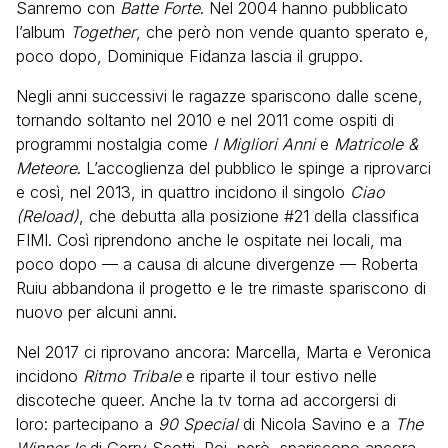
Sanremo con
Batte Forte
. Nel 2004 hanno pubblicato
l’album
Together
, che però non vende quanto sperato e,
poco dopo, Dominique Fidanza lascia il gruppo.
Negli anni successivi le ragazze spariscono dalle scene,
tornando soltanto nel 2010 e nel 2011 come ospiti di
programmi nostalgia come
I Migliori Anni
e
Matricole &
Meteore
. L’accoglienza del pubblico le spinge a riprovarci
e così, nel 2013, in quattro incidono il singolo
Ciao
(Reload)
, che debutta alla posizione #21 della classifica
FIMI. Così riprendono anche le ospitate nei locali, ma
poco dopo — a causa di alcune divergenze — Roberta
Ruiu abbandona il progetto e le tre rimaste spariscono di
nuovo per alcuni anni.
Nel 2017 ci riprovano ancora: Marcella, Marta e Veronica
incidono
Ritmo Tribale
e riparte il tour estivo nelle
discoteche queer. Anche la tv torna ad accorgersi di
loro: partecipano a
90 Special
di Nicola Savino e a
The