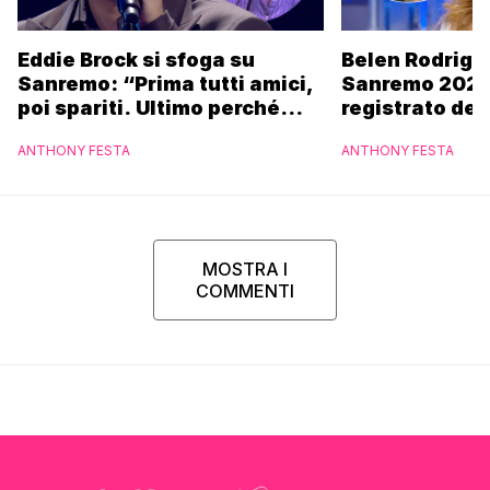
Eddie Brock si sfoga su
Belen Rodrigu
Sanremo: “Prima tutti amici,
Sanremo 2027
poi spariti. Ultimo perché
registrato dei
altri hanno fatto più
potrebbe coin
ANTHONY FESTA
ANTHONY FESTA
marchette”
MOSTRA I
COMMENTI