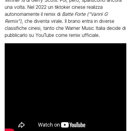
Winner Is
di Gerry Scotti. Poi, però, spariscono ancora
una volta. Nel 2022 un tiktoker cinese realizza
autonomamente il remix di
Batte Forte (“Vanni G
Remix”)
, che diventa virale. Il brano entra in diverse
classifiche cinesi, tanto che Warner Music Italia decide di
pubblicarlo su YouTube come remix ufficiale.