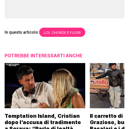
In questo articolo:
LOL CHI RIDE È FUORI
POTREBBE INTERESSARTI ANCHE
Temptation Island, Cristian
Il carretto di 
dopo l’accusa di tradimento
Grazioso, bus
a Soraya: “Parlo di lealtà, ma
Basalari e i du