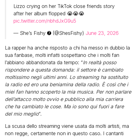
Lizzo crying on her TikTok close friends story
after her album flopped 😭😭😭
pic.twitter.com/nbhdJxG9u5
— She’s Fishy ➐ (@ShesFishy)
June 23, 2026
La rapper ha anche risposto a chi ha messo in dubbio la
sua fanbase, molti infatti sospettano che i molti fan
l’abbiano abbandonata da tempo: “
In realtà posso
rispondere a questa domanda: il settore è cambiato
moltissimo negli ultimi anni. Lo streaming ha sostituito
la radio ed ero una beniamina della radio. È così che i
miei fan hanno scoperto la mia musica. Per non parlare
dell’attacco molto ovvio e pubblico alla mia carriera
che ha cambiato le cose. Ma io sono qui fuori a fare
del mio meglio
“.
La scusa dello streaming viene usata da molti artisti, ma
non regge, certamente non in questo caso. I cantanti