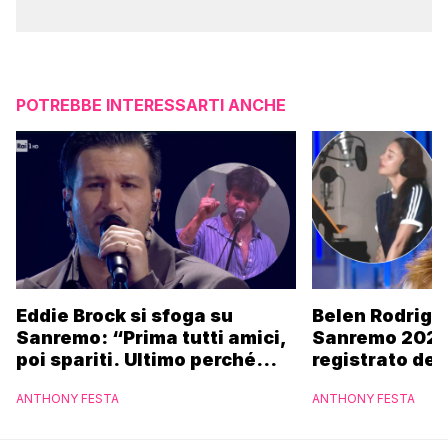
POTREBBE INTERESSARTI ANCHE
Eddie Brock si sfoga su
Belen Rodrigu
Sanremo: “Prima tutti amici,
Sanremo 2027
poi spariti. Ultimo perché
registrato dei
altri hanno fatto più
potrebbe coin
ANTHONY FESTA
ANTHONY FESTA
marchette”