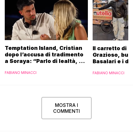
Temptation Island, Cristian
Il carretto di 
dopo l’accusa di tradimento
Grazioso, bus
a Soraya: “Parlo di lealtà, ma
Basalari e i du
ho tradito”
Parpiglia: “Ho
FABIANO MINACCI
FABIANO MINACCI
Ferrero”
MOSTRA I
COMMENTI