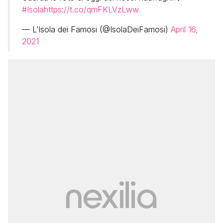
#Isola
https://t.co/qmFKLVzLww
— L’Isola dei Famosi (@IsolaDeiFamosi)
April 16,
2021