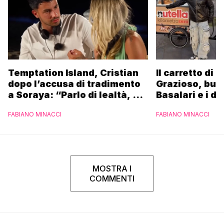
Temptation Island, Cristian
Il carretto di 
dopo l’accusa di tradimento
Grazioso, bus
a Soraya: “Parlo di lealtà, ma
Basalari e i du
ho tradito”
Parpiglia: “Ho
FABIANO MINACCI
FABIANO MINACCI
Ferrero”
MOSTRA I
COMMENTI