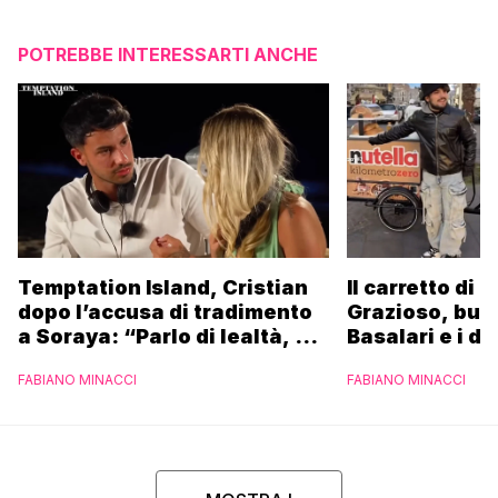
POTREBBE INTERESSARTI ANCHE
Temptation Island, Cristian
Il carretto di 
dopo l’accusa di tradimento
Grazioso, bus
a Soraya: “Parlo di lealtà, ma
Basalari e i du
ho tradito”
Parpiglia: “Ho
FABIANO MINACCI
FABIANO MINACCI
Ferrero”