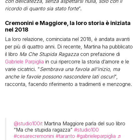
con delicatezza, senza aspettarsi nulla, solo con il
ricordo di quanto sia stato forte
“.
Cremonini e Maggiore, la loro storia è iniziata
nel 2018
La loro relazione, cominciata nel 2018, è andata avanti
per più di quattro anni. Di recente, Martina ha pubblicato
il libro
Ma Che Stupida Ragazza
con prefazione di
Gabriele Parpiglia
in cui ripercorre la storia d’amore e le
varie cicatrici. “
Sembrava una favola all’inizio, ma
anche le favole possono nascondere lati oscuri
“,
racconta, facendo riferimento a tradimenti e menzogne.
@studio100it
Martina Maggiore parla del suo libro
“Ma che stupida ragazza”
#studio100
#cesarecremonini
#taranto
#gabrieleparpiglia
♬