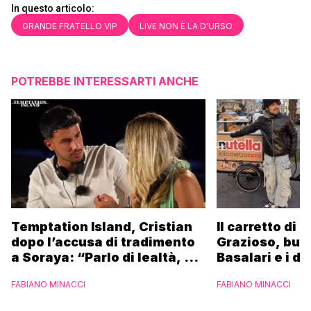
In questo articolo:
GRANDE FRATELLO VIP
LIVE NON È LA D'URSO
POTREBBE INTERESSARTI ANCHE
Temptation Island, Cristian
Il carretto di 
dopo l’accusa di tradimento
Grazioso, bus
a Soraya: “Parlo di lealtà, ma
Basalari e i du
ho tradito”
Parpiglia: “Ho
FABIANO MINACCI
FABIANO MINACCI
Ferrero”