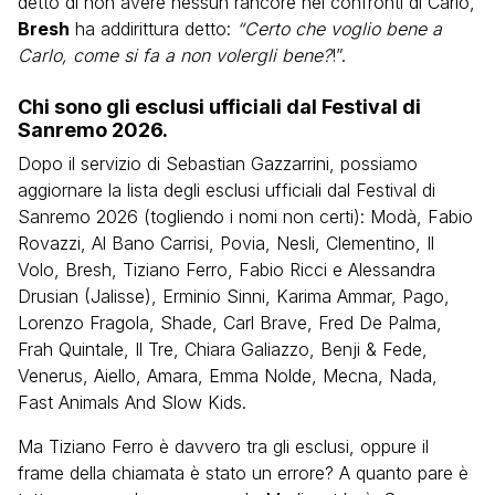
detto di non avere nessun rancore nei confronti di Carlo,
Bresh
ha addirittura detto:
“Certo che voglio bene a
Carlo, come si fa a non volergli bene?
!”.
Chi sono gli esclusi ufficiali dal Festival di
Sanremo 2026.
Dopo il servizio di Sebastian Gazzarrini, possiamo
aggiornare la lista degli esclusi ufficiali dal Festival di
Sanremo 2026 (togliendo i nomi non certi): Modà, Fabio
Rovazzi, Al Bano Carrisi, Povia, Nesli, Clementino, Il
Volo, Bresh, Tiziano Ferro, Fabio Ricci e Alessandra
Drusian (Jalisse), Erminio Sinni, Karima Ammar, Pago,
Lorenzo Fragola, Shade, Carl Brave, Fred De Palma,
Frah Quintale, Il Tre, Chiara Galiazzo, Benji & Fede,
Venerus, Aiello, Amara, Emma Nolde, Mecna, Nada,
Fast Animals And Slow Kids.
Ma Tiziano Ferro è davvero tra gli esclusi, oppure il
frame della chiamata è stato un errore? A quanto pare è