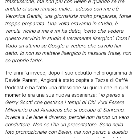
trasmissione, ma non più con Belen e quando se n’è
andata ci sono rimasto male… adesso con me c’è
Veronica Gentili, una giornalista molto preparata, forse
troppo preparata. Una volta eravamo in studio, è
venuta vicino a me e mi ha detto, ‘certo che vedere
questo servizio in studio è veramente lisergico’. Cosa?
Vado un attimo su Google a vedere che cavolo hai
detto. Io non so mettere lisergico in nessuna frase, non
so proprio farlo
“.
Tre anni fa invece, dopo il suo debutto nel programma di
Davide Parenti, Angioni è stato ospite a Tazza di Caffè
Podcast e ha fatto una riflessione su quella che in quel
momento era una sua nuova esperienza: “
Io penso a
Gerry Scotti che gestisce i tempi di Chi Vuol Essere
Milionario o ad Amadeus che si occupa di Sanremo.
Invece a Le Iene è diverso, perché non hanno un vero
conduttore. Non ce l’ha un presentatore. Sono nella
foto promozionale con Belen, ma non penso a questo