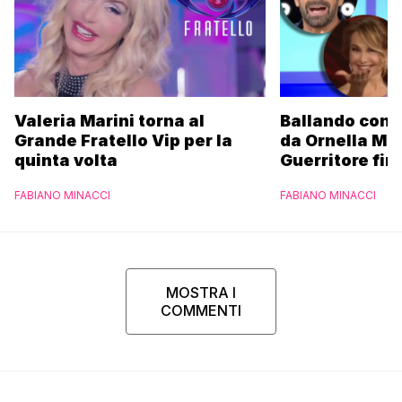
Valeria Marini torna al
Ballando con l
Grande Fratello Vip per la
da Ornella Mu
quinta volta
Guerritore fino
Francesca Fial
FABIANO MINACCI
FABIANO MINACCI
l’esclusiva di
Parpiglia
MOSTRA I
COMMENTI